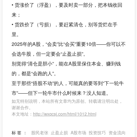
• 货涨价了（浮盈），要及时卖一部分，把本钱收回
来；
• 货跌价了（亏损），要赶紧清仓，别等货烂在手
里。
2025年的A股，“会卖”比“会买”重要10倍——你可以不
会选牛股，但一定要会“止盈止损”。
别觉得“清仓是胆小”，能在A股里保住本金、赚到钱
的，都是“会跑的人”。
至于那些“捂股不动”的人，可能真的要等到“下一轮牛
市”——但下一轮牛市什么时候来？没人知道。
如无特别说明，本站所有文章均为原创。转载请注明出处，
谢谢合作。
本文地址：
http://wxqcsj.com/html/1012.html
标签：
股民老张
止盈止损
A股市场
投资技巧
资金流向