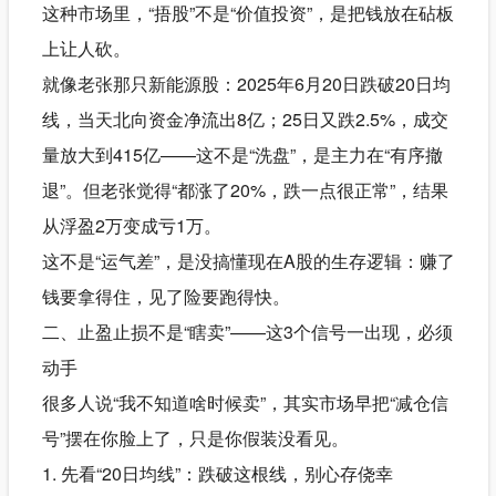
这种市场里，“捂股”不是“价值投资”，是把钱放在砧板
上让人砍。
就像老张那只新能源股：2025年6月20日跌破20日均
线，当天北向资金净流出8亿；25日又跌2.5%，成交
量放大到415亿——这不是“洗盘”，是主力在“有序撤
退”。但老张觉得“都涨了20%，跌一点很正常”，结果
从浮盈2万变成亏1万。
这不是“运气差”，是没搞懂现在A股的生存逻辑：赚了
钱要拿得住，见了险要跑得快。
二、止盈止损不是“瞎卖”——这3个信号一出现，必须
动手
很多人说“我不知道啥时候卖”，其实市场早把“减仓信
号”摆在你脸上了，只是你假装没看见。
1. 先看“20日均线”：跌破这根线，别心存侥幸