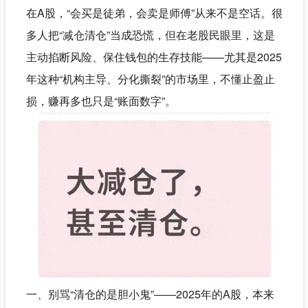
在A股，“会买是徒弟，会卖是师傅”从来不是空话。很
多人把“减仓清仓”当成恐慌，但在老股民眼里，这是
主动掐断风险、保住钱包的生存技能——尤其是2025
年这种“机构主导、分化撕裂”的市场里，不懂止盈止
损，赚再多也只是“账面数字”。
一、别骂“清仓的是胆小鬼”——2025年的A股，本来