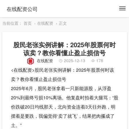
To
在线配资公司
na
当前位置：
首页
在线配资
正文
股民老张实例讲解：2025年股票何时
该卖？教你看懂止盈止损信号
在线配资
2025-12-13
178
<在线配资>
股民老张
实例讲解：2025年股票何时该
卖？教你看懂止盈止损信号
2025年6月，股民老张拿着一只新能源股，从浮盈
20%到最终亏损10%离场。他复盘时拍着大腿骂：“股
价跌破20日均线那天，北向资金连着3天往外跑，明
摆着是要跌，我偏觉得‘卖了就飞’，结果把肉攥成了
土。”