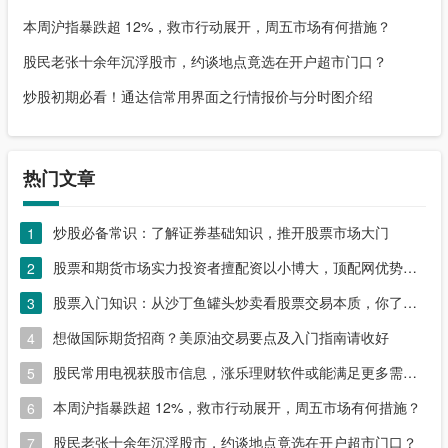
本周沪指暴跌超 12%，救市行动展开，周五市场有何措施？
股民老张十余年沉浮股市，约谈地点竟选在开户超市门口？
炒股初期必看！通达信常用界面之行情报价与分时图介绍
热门文章
炒股必备常识：了解证券基础知识，推开股票市场大门
1
股票和期货市场实力投资者擅配资以小博大，顶配网优势尽显
2
股票入门知识：从沙丁鱼罐头炒卖看股票交易本质，你了解吗？
3
想做国际期货招商？美原油交易要点及入门指南请收好
4
股民常用电视获股市信息，涨乐理财软件或能满足更多需求？
5
本周沪指暴跌超 12%，救市行动展开，周五市场有何措施？
6
股民老张十余年沉浮股市，约谈地点竟选在开户超市门口？
7