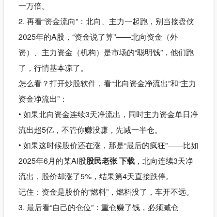
一万倍。
2. 再看“
资金流向
”：北向、主力一起跑，别当接盘侠
2025年的A股，“资金说了算”——北向资金（外
资）、主力资金（机构）是市场的“聪明钱”，他们跑
了，行情基本凉了。
怎么看？打开炒股软件，看“北向资金净流出”和“主力
资金净流出”：
• 如果北向资金连续3天净流出，同时主力资金单日净
流出超5亿，不管你赚没赚，先减一半仓。
• 如果这时候股价还在涨，那是“最后的疯狂”——比如
2025年6月的某AI股
股民老张 下载
，北向连续3天净
流出，股价却涨了5%，结果第4天直接跌停。
记住：资金是股价的“燃料”，燃料没了，车开不远。
3. 最后看“自己的仓位”：重仓赚了钱，必须减仓