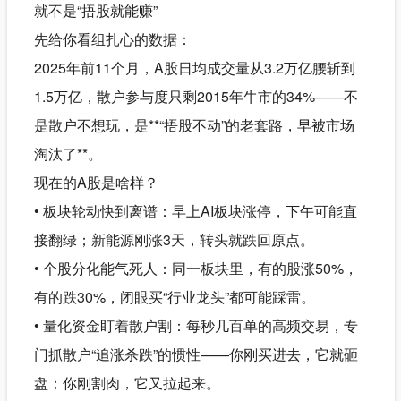
就不是“捂股就能赚”
先给你看组扎心的数据：
2025年前11个月，A股日均成交量从3.2万亿腰斩到
1.5万亿，散户参与度只剩2015年牛市的34%——不
是散户不想玩，是**“捂股不动”的老套路，早被市场
淘汰了**。
现在的A股是啥样？
• 板块轮动快到离谱：早上AI板块涨停，下午可能直
接翻绿；新能源刚涨3天，转头就跌回原点。
• 个股分化能气死人：同一板块里，有的股涨50%，
有的跌30%，闭眼买“行业龙头”都可能踩雷。
• 量化资金盯着散户割：每秒几百单的高频交易，专
门抓散户“追涨杀跌”的惯性——你刚买进去，它就砸
盘；你刚割肉，它又拉起来。