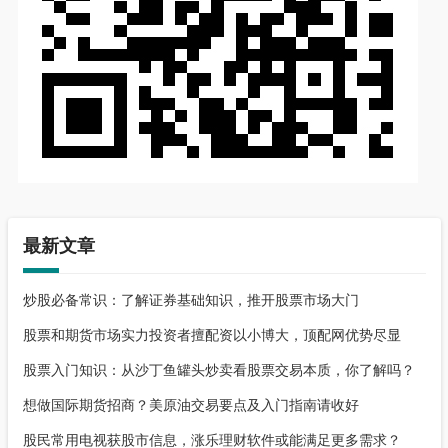
最新文章
炒股必备常识：了解证券基础知识，推开股票市场大门
股票和期货市场实力投资者擅配资以小博大，顶配网优势尽显
股票入门知识：从沙丁鱼罐头炒卖看股票交易本质，你了解吗？
想做国际期货招商？美原油交易要点及入门指南请收好
股民常用电视获股市信息，涨乐理财软件或能满足更多需求？