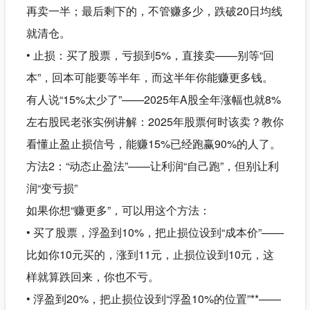
再卖一半；最后剩下的，不管赚多少，跌破20日均线
就清仓。
• 止损：买了股票，亏损到5%，直接卖——别等“回
本”，回本可能要等半年，而这半年你能赚更多钱。
有人说“15%太少了”——2025年A股全年涨幅也就8%
左右股民老张实例讲解：2025年股票何时该卖？教你
看懂止盈止损信号，能赚15%已经跑赢90%的人了。
方法2：“动态止盈法”——让利润“自己跑”，但别让利
润“变亏损”
如果你想“赚更多”，可以用这个方法：
• 买了股票，浮盈到10%，把止损位设到“成本价”——
比如你10元买的，涨到11元，止损位设到10元，这
样就算跌回来，你也不亏。
• 浮盈到20%，把止损位设到“浮盈10%的位置”**——