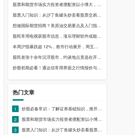
股票和期货市场实力投资者擅配资以小博大，顶配网优势尽显
股票入门知识：从沙丁鱼罐头炒卖看股票交易本质，你了解吗？
想做国际期货招商？美原油交易要点及入门指南请收好
股民常用电视获股市信息，涨乐理财软件或能满足更多需求？
本周沪指暴跌超 12%，救市行动展开，周五市场有何措施？
股民老张十余年沉浮股市，约谈地点竟选在开户超市门口？
炒股初期必看！通达信常用界面之行情报价与分时图介绍
热门文章
炒股必备常识：了解证券基础知识，推开股票市场大门
1
股票和期货市场实力投资者擅配资以小博大，顶配网优势尽显
2
股票入门知识：从沙丁鱼罐头炒卖看股票交易本质，你了解吗？
3