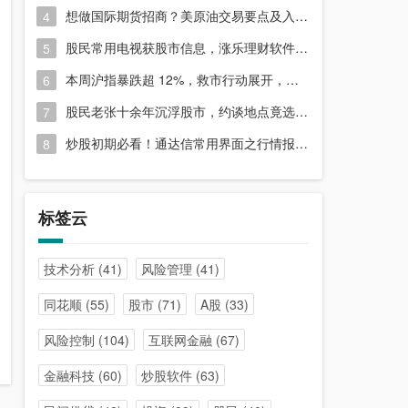
想做国际期货招商？美原油交易要点及入门指南请收好
4
股民常用电视获股市信息，涨乐理财软件或能满足更多需求？
5
本周沪指暴跌超 12%，救市行动展开，周五市场有何措施？
6
股民老张十余年沉浮股市，约谈地点竟选在开户超市门口？
7
炒股初期必看！通达信常用界面之行情报价与分时图介绍
8
标签云
技术分析
(41)
风险管理
(41)
同花顺
(55)
股市
(71)
A股
(33)
风险控制
(104)
互联网金融
(67)
金融科技
(60)
炒股软件
(63)