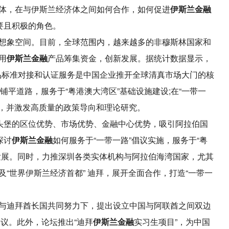
体，在与伊斯兰经济体之间如何合作，如何促进
伊斯兰金融
要且积极的角色。
想象空间。目前，全球范围内，越来越多的非穆斯林国家和
用
伊斯兰金融
产品筹集资金，创新发展。据统计数据显示，
产品标准对接和认证服务是中国企业推开全球清真市场大门的核
路”铺平道路，服务于“粤港澳大湾区”基础设施建设;在“一带一
题，并激发高质量的政策导向和理论研究。
桥头堡的区位优势、市场优势、金融中心优势，吸引阿拉伯国
探讨
伊斯兰金融
如何服务于“一带一路”倡议实施，服务于“粤
发展。同时，力推深圳各类实体机构与阿拉伯海湾国家，尤其
“世界伊斯兰经济首都” 迪拜，展开全面合作，打造“一带一
与迪拜酋长国共同努力下，提出设立中国与阿联酋之间双边
倡议。此外，论坛推出“迪拜
伊斯兰金融
实习生项目”，为中国