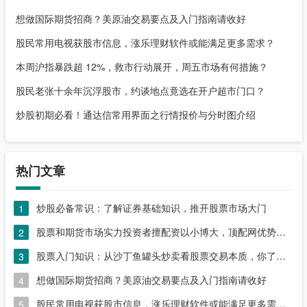
想做国际期货招商？美原油交易要点及入门指南请收好
股民常用电视获股市信息，涨乐理财软件或能满足更多需求？
本周沪指暴跌超 12%，救市行动展开，周五市场有何措施？
股民老张十余年沉浮股市，约谈地点竟选在开户超市门口？
炒股初期必看！通达信常用界面之行情报价与分时图介绍
热门文章
炒股必备常识：了解证券基础知识，推开股票市场大门
1
股票和期货市场实力投资者擅配资以小博大，顶配网优势尽显
2
股票入门知识：从沙丁鱼罐头炒卖看股票交易本质，你了解吗？
3
想做国际期货招商？美原油交易要点及入门指南请收好
4
股民常用电视获股市信息，涨乐理财软件或能满足更多需求？
5