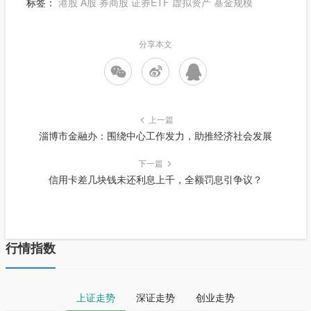
标签：
港股
A股
券商股
证券ETF
虚拟资产
基金规模
分享本文
上一篇
淄博市金融办：围绕中心工作发力，助推经济社会发展
下一篇
信用卡差几块钱未还利息上千，全额罚息引争议？
行情指数
上证走势
深证走势
创业走势