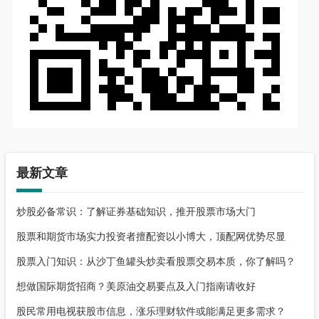
最新文章
炒股必备常识：了解证券基础知识，推开股票市场大门
股票和期货市场实力投资者擅配资以小博大，顶配网优势尽显
股票入门知识：从沙丁鱼罐头炒卖看股票交易本质，你了解吗？
想做国际期货招商？美原油交易要点及入门指南请收好
股民常用电视获股市信息，涨乐理财软件或能满足更多需求？