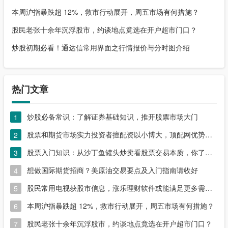
本周沪指暴跌超 12%，救市行动展开，周五市场有何措施？
股民老张十余年沉浮股市，约谈地点竟选在开户超市门口？
炒股初期必看！通达信常用界面之行情报价与分时图介绍
热门文章
炒股必备常识：了解证券基础知识，推开股票市场大门
1
股票和期货市场实力投资者擅配资以小博大，顶配网优势尽显
2
股票入门知识：从沙丁鱼罐头炒卖看股票交易本质，你了解吗？
3
想做国际期货招商？美原油交易要点及入门指南请收好
4
股民常用电视获股市信息，涨乐理财软件或能满足更多需求？
5
本周沪指暴跌超 12%，救市行动展开，周五市场有何措施？
6
股民老张十余年沉浮股市，约谈地点竟选在开户超市门口？
7