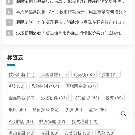
股民常用电视获股市信息，涨乐理财软件或能满足更多需求？
5
本周沪指暴跌超 12%，救市行动展开，周五市场有何措施？
6
股民老张十余年沉浮股市，约谈地点竟选在开户超市门口？
7
炒股初期必看！通达信常用界面之行情报价与分时图介绍
8
标签云
技术分析
(41)
风险管理
(41)
同花顺
(55)
股市
(71)
A股
(33)
风险控制
(104)
互联网金融
(67)
金融科技
(60)
炒股软件
(63)
民间借贷
(42)
投资
(89)
股民
(40)
价值投资
(34)
炒股
(99)
监管
(36)
A股市场
(37)
投资策略
(57)
投资理财
(42)
普惠金融
(43)
金融
(63)
市场分析
(33)
风险
(59)