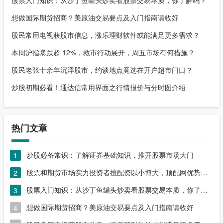
股票入门知识：从沙丁鱼罐头炒卖看股票交易本质，你了解吗？
想做国际期货招商？美原油交易要点及入门指南请收好
股民常用电视获股市信息，涨乐理财软件或能满足更多需求？
本周沪指暴跌超 12%，救市行动展开，周五市场有何措施？
股民老张十余年沉浮股市，约谈地点竟选在开户超市门口？
炒股初期必看！通达信常用界面之行情报价与分时图介绍
热门文章
炒股必备常识：了解证券基础知识，推开股票市场大门
1
股票和期货市场实力投资者擅配资以小博大，顶配网优势尽显
2
股票入门知识：从沙丁鱼罐头炒卖看股票交易本质，你了解吗？
3
想做国际期货招商？美原油交易要点及入门指南请收好
4