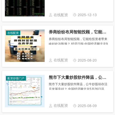
样？ 在当今的股市环境中，选择一款合适的
炒股软件至关重要，一个好的炒股软件不仅
能提高交易效率和准确性，还能提供丰富的
在线配资
2025-12-13
市场信......
券商纷纷布局智能投顾，它能给投资者带来啥好处与瓶颈？
在线配资
券商纷纷布局智能投顾，它能给投资者带来
啥好处与瓶颈？ 经济日报-中国经济网北京9
月21日讯（记者温济聪）传统的证券经纪业
务已然成为一片红海，最终留存老客户、吸
引新客户依靠的是券商的服务质量和效率。
在线配资
2025-08-20
而智......
熊市下大量炒股软件降温，公牛炒股却存活且发展良好？
配资炒股门户
熊市下大量炒股软件降温，公牛炒股却存活
且发展良好？ 中国经济网北京5月26日讯
（记者臧允浩）在去年的牛市中，大量炒股
软件如雨后春笋般兴起，但此后熊市的卷土
重来，令大量炒股软件骤然降温，甚至大浪
在线配资
2025-08-09
淘沙，去......