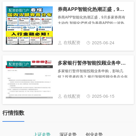
券商APP智能化热潮正盛，9月多家券商有大动作
配资炒股门户
券商APP智能化热潮正盛，9月多家券商有
大动作 智能化俨然成为券商APP的一波热
潮，智能投顾、智能客服、相似K线……如
果你家券商APP还没有一款智能应用，或许
就真的OUT了！ 进入9月份，上线智能投
在线配资
2025-06-24
顾......
多家银行暂停智能投顾业务申购，影响几何？投资者咋选？
配资炒股门户
多家银行暂停智能投顾业务申购，影响几
何？投资者咋选？ 银行智能投顾业务在今年
年底迎来大调整。近日，《金融时报》记者
注意到，作为首批三家基金投顾试点银行中
的工商银行和招商银行均宣布暂停智能投顾
在线配资
2025-06-15
产品的购买......
行情指数
上证走势
深证走势
创业走势