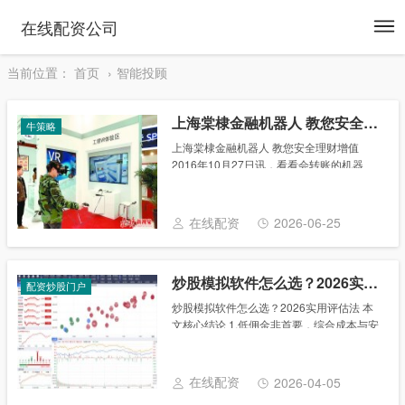
To
在线配资公司
na
当前位置：
首页
智能投顾
上海棠棣金融机器人 教您安全理财增值
牛策略
上海棠棣金融机器人 教您安全理财增值
2016年10月27日讯，看看会转账的机器
人，试试虚拟购物头盔，听听首席分析师研
判市场……今天上午，阴冷的天气并没有挡
住市民学习投资理财知识的热情。2016北京
在线配资
2026-06-25
国......
炒股模拟软件怎么选？2026实用评估法
配资炒股门户
炒股模拟软件怎么选？2026实用评估法 本
文核心结论 1.低佣金非首要，综合成本与安
全垫才是核心：2026年的选型逻辑应从单纯
比较“万几佣金”转向评估“综合成本”（包括融
资利率、特定交易品种费率、隐形......
在线配资
2026-04-05