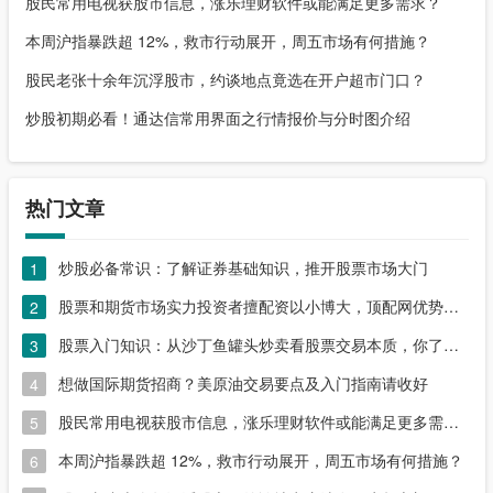
股民常用电视获股市信息，涨乐理财软件或能满足更多需求？
本周沪指暴跌超 12%，救市行动展开，周五市场有何措施？
股民老张十余年沉浮股市，约谈地点竟选在开户超市门口？
炒股初期必看！通达信常用界面之行情报价与分时图介绍
热门文章
炒股必备常识：了解证券基础知识，推开股票市场大门
1
股票和期货市场实力投资者擅配资以小博大，顶配网优势尽显
2
股票入门知识：从沙丁鱼罐头炒卖看股票交易本质，你了解吗？
3
想做国际期货招商？美原油交易要点及入门指南请收好
4
股民常用电视获股市信息，涨乐理财软件或能满足更多需求？
5
本周沪指暴跌超 12%，救市行动展开，周五市场有何措施？
6