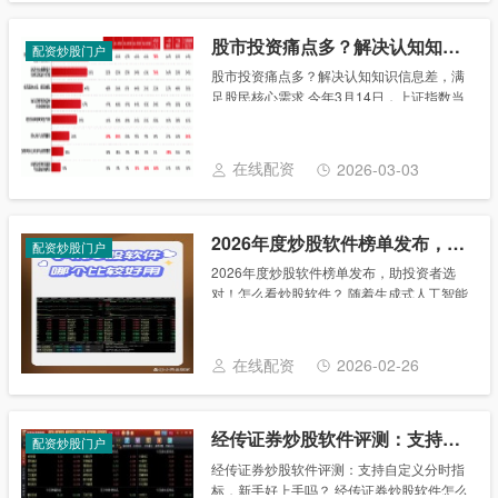
股市投资痛点多？解决认知知识信息差，满足股民核心需求
配资炒股门户
股市投资痛点多？解决认知知识信息差，满
足股民核心需求 今年3月14日，上证指数当
天突破3400点整数关口。随着股市逐步抬
升，如何深度洞察股民需求，为不同层级的
投资者打造适配的价值服务体系，正成为金
在线配资
2026-03-03
融机......
2026年度炒股软件榜单发布，助投资者选对！怎么看炒股软件？
配资炒股门户
2026年度炒股软件榜单发布，助投资者选
对！怎么看炒股软件？ 随着生成式人工智能
技术加速渗透金融领域，个人财富管理正经
历一场深刻的范式变革。投资者的决策界
面，正从传统的行情软件与财经资讯平台，
在线配资
2026-02-26
快速向A......
经传证券炒股软件评测：支持自定义分时指标，新手好上手吗？
配资炒股门户
经传证券炒股软件评测：支持自定义分时指
标，新手好上手吗？ 经传证券炒股软件怎么