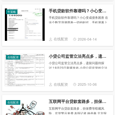
手机贷款软件靠谱吗？小心变成债务困兽
牛策略
手机贷款软件靠谱吗？小心变成债务困兽 在
这个数字浪潮席卷一切的时代，手机屏幕上
闪烁的金融贷款广告仿佛成了现代生活的某
种隐喻：便捷触手可及，风险暗藏其中。近
年来，各类手机银行和金融贷款软件如野草
在线配资
2026-04-14
般疯长，......
小贷公司监管立法亮点多，遗留问题待探讨？8月23日新规发布
在线配资
小贷公司监管立法亮点多，遗留问题待探
讨？8月23日新规发布 小贷公司监管的立法
亮点与市场遗留问题探讨 8月23日，国家金
融监督管理总局发布《小额贷款公司监督管
理暂行办法（征求意见稿）》（以下简称
在线配资
2025-10-06
《征求......
互联网平台贷款套路多，担保费等暗藏风险，监管警示来袭
在线配资
互联网平台贷款套路多，担保费等暗藏风
险，监管警示来袭 本报记者 杨井鑫 北京报