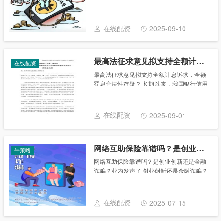
道 当前，部分互联网平台贷款的各式“套路”
越来越受到市场高度关注。 表面上这些平台
的贷款年化利率在24%以内，但是加上强
在线配资
2025-09-10
制......
最高法征求意见拟支持全额计息诉求，全额罚息合法性存疑？
在线配资
最高法征求意见拟支持全额计息诉求，全额
罚息合法性存疑？ 长期以来，我国银行信用
卡部分还款之后消费者存在“全额罚息”的困
境。近日，最高法公布《关于审理银行卡民
事纠纷案件若干问题的规定》(征求意见稿)
在线配资
2025-09-01
向社......
网络互助保险靠谱吗？是创业创新还是金融诈骗？业内发声了
牛策略
网络互助保险靠谱吗？是创业创新还是金融
诈骗？业内发声了 创业创新还是金融诈骗？
网络互助保险“不保险” 业内希望监管介入，
为行业设定行为准则 “预存9元，最高可获30
万元保障”“出一碗牛肉粉的钱，得到......
在线配资
2025-07-15