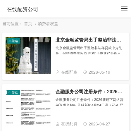
To
在线配资公司
na
当前位置：
首页
消费者权益
北京金融监管局出手整治非法存贷款中介乱象，保护消费者权益
牛策略
北京金融监管局出手整治非法存贷款中介乱
象，保护消费者权益 声称“可快速代办低息
贷款”这样的短信或电话，很多金融消费者可
能都接到过。一些非法金融中介，特别是非
法贷款中介精心编织各种套路，看似诱人，
在线配资
2026-05-19
实则布......
金融服务公司注册条件：2026新规下网络营销资质全解析
牛策略
金融服务公司注册条件：2026新规下网络营
销资质全解析 蓝鲸新闻4月24日讯（记者 严
沁雯）时隔近五年，《金融产品网络营销管
理办法》（下称《办法》）揭开面纱。 4月
24日，中国人民银行（下称“央行”）......
在线配资
2026-04-27