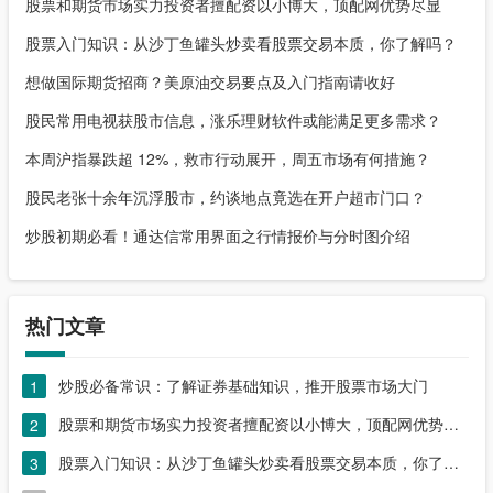
股票和期货市场实力投资者擅配资以小博大，顶配网优势尽显
股票入门知识：从沙丁鱼罐头炒卖看股票交易本质，你了解吗？
想做国际期货招商？美原油交易要点及入门指南请收好
股民常用电视获股市信息，涨乐理财软件或能满足更多需求？
本周沪指暴跌超 12%，救市行动展开，周五市场有何措施？
股民老张十余年沉浮股市，约谈地点竟选在开户超市门口？
炒股初期必看！通达信常用界面之行情报价与分时图介绍
热门文章
炒股必备常识：了解证券基础知识，推开股票市场大门
1
股票和期货市场实力投资者擅配资以小博大，顶配网优势尽显
2
股票入门知识：从沙丁鱼罐头炒卖看股票交易本质，你了解吗？
3