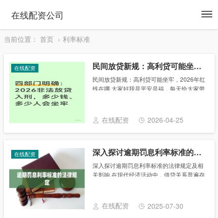
To
在线配资公司
na
当前位置：
首页
利率标准
民间放贷新规：高利贷可能坐牢，2026年红线在哪
在线配资
民间放贷新规：高利贷可能坐牢，2026年红
线在哪 大家好我是平安是福，每天给大家带
来最新政策解读，不跟风、不夸大，只讲老
百姓用得上的干货；内容随缘更新，但每一
篇都掏心掏肺，觉得有用就点个关注，带你
在线配资
2026-04-25
守住......
深入探讨逾期罚息利率标准的法律规定及相关影响
在线配资
深入探讨逾期罚息利率标准的法律规定及相
关影响 在现代经济活动中，借贷关系普遍存
在，逾期还款的现象也时有发生。为了保护
债权人的合法权益，很多和地区都制定了相
关法律法规，明确了逾期罚息的利率标准。
在线配资
2025-07-30
本站将逾......