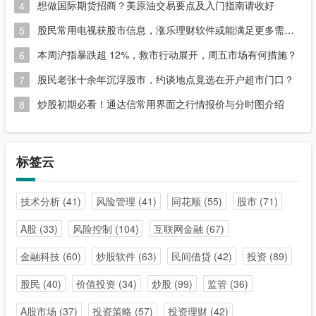
想做国际期货招商？美原油交易要点及入门指南请收好
4
股民常用电视获股市信息，涨乐理财软件或能满足更多需求？
5
本周沪指暴跌超 12%，救市行动展开，周五市场有何措施？
6
股民老张十余年沉浮股市，约谈地点竟选在开户超市门口？
7
炒股初期必看！通达信常用界面之行情报价与分时图介绍
8
标签云
技术分析
(41)
风险管理
(41)
同花顺
(55)
股市
(71)
A股
(33)
风险控制
(104)
互联网金融
(67)
金融科技
(60)
炒股软件
(63)
民间借贷
(42)
投资
(89)
股民
(40)
价值投资
(34)
炒股
(99)
监管
(36)
A股市场
(37)
投资策略
(57)
投资理财
(42)