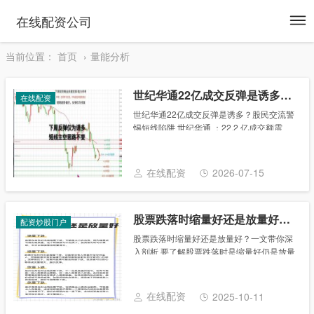
To
在线配资公司
na
当前位置：
首页
量能分析
世纪华通22亿成交反弹是诱多？股民交流警惕短线陷阱
在线配资
世纪华通22亿成交反弹是诱多？股民交流警
惕短线陷阱 世纪华通 ：22.2 亿成交额震
荡，短线反弹只是诱多行情？ 风险提示：仅
供参考，不构成投资建议。 近期游戏科技板
块整体走势震荡反复，题材轮动速度较
在线配资
2026-07-15
快......
股票跌落时缩量好还是放量好？一文带你深入剖析
配资炒股门户
股票跌落时缩量好还是放量好？一文带你深
入剖析 要了解股票跌落时是缩量好仍是放量
好，咱们需要先了解量能这一概念。 量能是
商场成交的标志，是指商场上有多少人在生
意股票，成交量小阐明很少人生意股票，资
在线配资
2025-10-11
金不合......