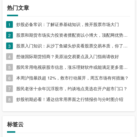
热门文章
炒股必备常识：了解证券基础知识，推开股票市场大门
1
股票和期货市场实力投资者擅配资以小博大，顶配网优势尽显
2
股票入门知识：从沙丁鱼罐头炒卖看股票交易本质，你了解吗？
3
想做国际期货招商？美原油交易要点及入门指南请收好
4
股民常用电视获股市信息，涨乐理财软件或能满足更多需求？
5
本周沪指暴跌超 12%，救市行动展开，周五市场有何措施？
6
股民老张十余年沉浮股市，约谈地点竟选在开户超市门口？
7
炒股初期必看！通达信常用界面之行情报价与分时图介绍
8
标签云