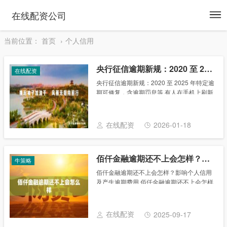
To
在线配资公司
na
当前位置：
首页
个人信用
央行征信逾期新规：2020 至 2025 年特定逾期可修复，含逾期罚息等
在线配资
央行征信逾期新规：2020 至 2025 年特定逾
期可修复，含逾期罚息等 有人在手机上刷新
征信报告，原本刺眼的“逾期”忽然没了，标
识变回“正常”。过年后，这样的截图在社交
平台上冒出来不少，有人说自己的......
在线配资
2026-01-18
佰仟金融逾期还不上会怎样？影响个人信用及产生逾期费用
牛策略
佰仟金融逾期还不上会怎样？影响个人信用
及产生逾期费用 佰仟金融逾期还不上会怎样
影响个人信用？ 佰仟金融逾期还不上会怎么
样？对个人信用的影响是显而易见的。佰仟
金融正规的借贷平台，其借款记录会被上传
在线配资
2025-09-17
至央......