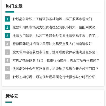
热门文章
炒股必备常识：了解证券基础知识，推开股票市场大门
1
股票和期货市场实力投资者擅配资以小博大，顶配网优势尽显
2
股票入门知识：从沙丁鱼罐头炒卖看股票交易本质，你了解吗？
3
想做国际期货招商？美原油交易要点及入门指南请收好
4
股民常用电视获股市信息，涨乐理财软件或能满足更多需求？
5
本周沪指暴跌超 12%，救市行动展开，周五市场有何措施？
6
股民老张十余年沉浮股市，约谈地点竟选在开户超市门口？
7
炒股初期必看！通达信常用界面之行情报价与分时图介绍
8
标签云