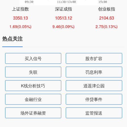
上证指数
深证成指
创业板指
3350.13
10513.12
2104.63
1.69
(0.05%)
9.46
(0.09%)
2.75
(0.13%)
热点关注
买入信号
股市扩容
失联
罚息利率
K线分析技巧
逍遥津公园
金融行业
停贷事件
场外证券融资
监管报送