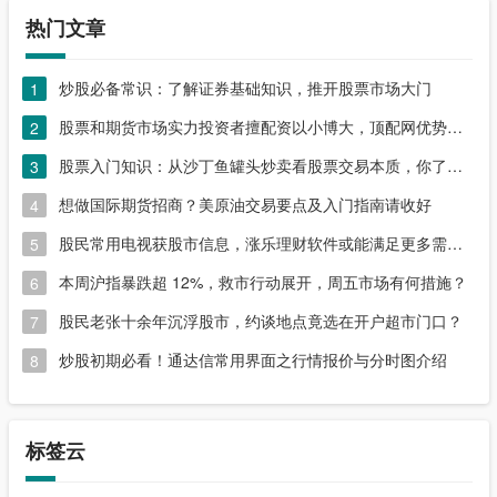
热门文章
炒股必备常识：了解证券基础知识，推开股票市场大门
1
股票和期货市场实力投资者擅配资以小博大，顶配网优势尽显
2
股票入门知识：从沙丁鱼罐头炒卖看股票交易本质，你了解吗？
3
想做国际期货招商？美原油交易要点及入门指南请收好
4
股民常用电视获股市信息，涨乐理财软件或能满足更多需求？
5
本周沪指暴跌超 12%，救市行动展开，周五市场有何措施？
6
股民老张十余年沉浮股市，约谈地点竟选在开户超市门口？
7
炒股初期必看！通达信常用界面之行情报价与分时图介绍
8
标签云