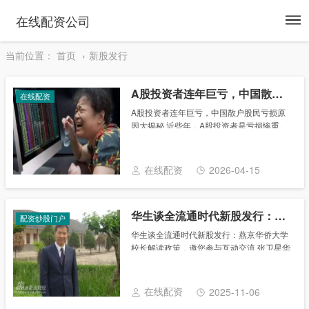
To
在线配资公司
na
当前位置：
首页
新股发行
A股投资者连年巨亏，中国散户股民亏损原因大揭秘
在线配资
A股投资者连年巨亏，中国散户股民亏损原
因大揭秘 近些年，A股投资者是亏损惨重。
数据显示，2021年散户人均亏损4.1万元。
2022年散户人均亏损7.87万元，到了2023
年A股市值蒸发14万亿，如果拿......
在线配资
2026-04-15
华生谈全流通时代新股发行：燕京华侨大学校长解读政策，邀您参与互动交流
配资炒股门户
华生谈全流通时代新股发行：燕京华侨大学
校长解读政策，邀您参与互动交流 张卫星华
生做客聊天室谈全流通时代的新股发行
2006年07月25日 14:52 新浪财经 2006年7
月26日13:00-13:......
在线配资
2025-11-06