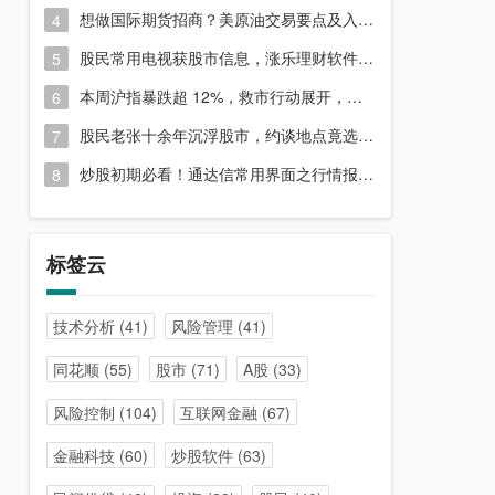
想做国际期货招商？美原油交易要点及入门指南请收好
4
股民常用电视获股市信息，涨乐理财软件或能满足更多需求？
5
本周沪指暴跌超 12%，救市行动展开，周五市场有何措施？
6
股民老张十余年沉浮股市，约谈地点竟选在开户超市门口？
7
炒股初期必看！通达信常用界面之行情报价与分时图介绍
8
标签云
技术分析
(41)
风险管理
(41)
同花顺
(55)
股市
(71)
A股
(33)
风险控制
(104)
互联网金融
(67)
金融科技
(60)
炒股软件
(63)