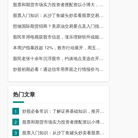
股票和期货市场实力投资者擅配资以小博大，顶配网优势尽显
股票入门知识：从沙丁鱼罐头炒卖看股票交易本质，你了解吗？
想做国际期货招商？美原油交易要点及入门指南请收好
股民常用电视获股市信息，涨乐理财软件或能满足更多需求？
本周沪指暴跌超 12%，救市行动展开，周五市场有何措施？
股民老张十余年沉浮股市，约谈地点竟选在开户超市门口？
炒股初期必看！通达信常用界面之行情报价与分时图介绍
热门文章
炒股必备常识：了解证券基础知识，推开股票市场大门
1
股票和期货市场实力投资者擅配资以小博大，顶配网优势尽显
2
股票入门知识：从沙丁鱼罐头炒卖看股票交易本质，你了解吗？
3