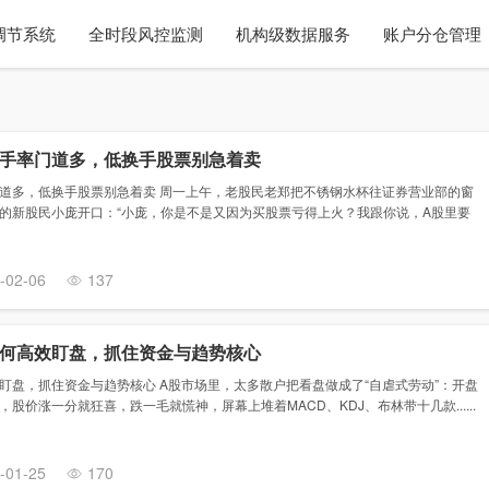
调节系统
全时段风控监测
机构级数据服务
账户分仓管理
手率门道多，低换手股票别急着卖
道多，低换手股票别急着卖 周一上午，老股民老郑把不锈钢水杯往证券营业部的窗
的新股民小庞开口：“小庞，你是不是又因为买股票亏得上火？我跟你说，A股里要
-02-06
137
何高效盯盘，抓住资金与趋势核心
盯盘，抓住资金与趋势核心 A股市场里，太多散户把看盘做成了“自虐式劳动”：开盘
股价涨一分就狂喜，跌一毛就慌神，屏幕上堆着MACD、KDJ、布林带十几款......
-01-25
170