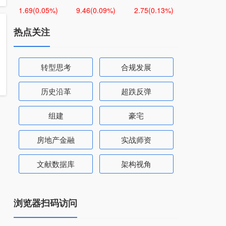
1.69
(0.05%)
9.46
(0.09%)
2.75
(0.13%)
热点关注
转型思考
合规发展
历史沿革
超跌反弹
组建
豪宅
房地产金融
实战师资
文献数据库
架构视角
浏览器扫码访问