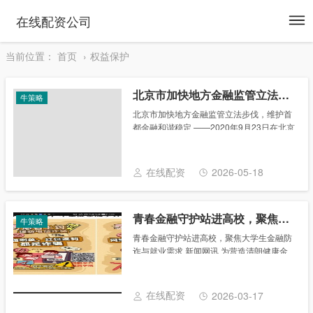
To
在线配资公司
na
当前位置：
首页
权益保护
北京市加快地方金融监管立法步伐，维护首都金融和谐稳定
牛策略
北京市加快地方金融监管立法步伐，维护首
都金融和谐稳定 ——2020年9月23日在北京
市第十五届人民代表大会常务委员会第二十
四会议上 北京市人大常委会财政经济办公室
副主任 成燕红 主任、各位副主任、秘书......
在线配资
2026-05-18
青春金融守护站进高校，聚焦大学生金融防诈与就业需求
牛策略
青春金融守护站进高校，聚焦大学生金融防
诈与就业需求 新闻网讯 为营造清朗健康金
融网络环境，夯实金融防诈素养与能力、服
务大学生就业需求，3月5日，由国家金融监
督管理总局青岛监管局、青岛大学、青岛日
在线配资
2026-03-17
报报业......