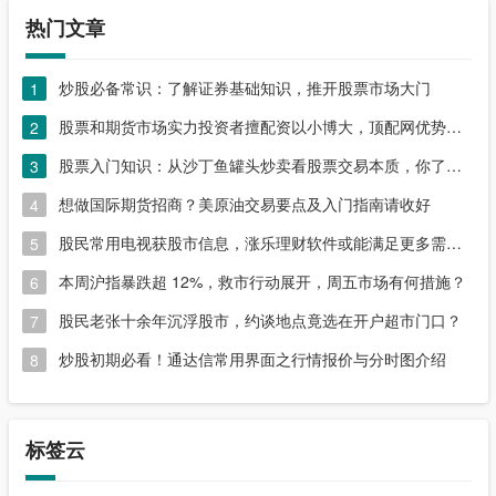
热门文章
炒股必备常识：了解证券基础知识，推开股票市场大门
1
股票和期货市场实力投资者擅配资以小博大，顶配网优势尽显
2
股票入门知识：从沙丁鱼罐头炒卖看股票交易本质，你了解吗？
3
想做国际期货招商？美原油交易要点及入门指南请收好
4
股民常用电视获股市信息，涨乐理财软件或能满足更多需求？
5
本周沪指暴跌超 12%，救市行动展开，周五市场有何措施？
6
股民老张十余年沉浮股市，约谈地点竟选在开户超市门口？
7
炒股初期必看！通达信常用界面之行情报价与分时图介绍
8
标签云