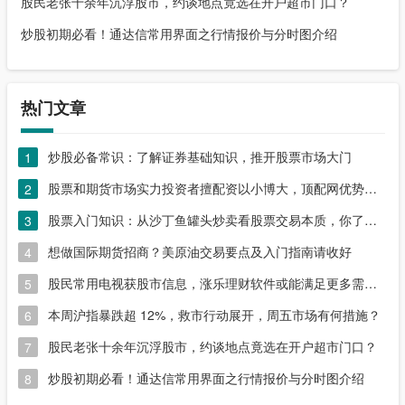
股民老张十余年沉浮股市，约谈地点竟选在开户超市门口？
炒股初期必看！通达信常用界面之行情报价与分时图介绍
热门文章
炒股必备常识：了解证券基础知识，推开股票市场大门
1
股票和期货市场实力投资者擅配资以小博大，顶配网优势尽显
2
股票入门知识：从沙丁鱼罐头炒卖看股票交易本质，你了解吗？
3
想做国际期货招商？美原油交易要点及入门指南请收好
4
股民常用电视获股市信息，涨乐理财软件或能满足更多需求？
5
本周沪指暴跌超 12%，救市行动展开，周五市场有何措施？
6
股民老张十余年沉浮股市，约谈地点竟选在开户超市门口？
7
炒股初期必看！通达信常用界面之行情报价与分时图介绍
8