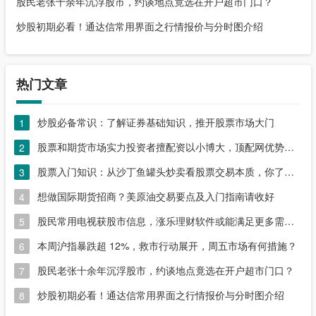
股民老张十余年沉浮股市，约谈地点竟选在开户超市门口？
炒股初期必看！通达信常用界面之行情报价与分时图介绍
热门文章
炒股必备常识：了解证券基础知识，推开股票市场大门
1
股票和期货市场实力投资者擅配资以小博大，顶配网优势尽显
2
股票入门知识：从沙丁鱼罐头炒卖看股票交易本质，你了解吗？
3
想做国际期货招商？美原油交易要点及入门指南请收好
4
股民常用电视获股市信息，涨乐理财软件或能满足更多需求？
5
本周沪指暴跌超 12%，救市行动展开，周五市场有何措施？
6
股民老张十余年沉浮股市，约谈地点竟选在开户超市门口？
7
炒股初期必看！通达信常用界面之行情报价与分时图介绍
8