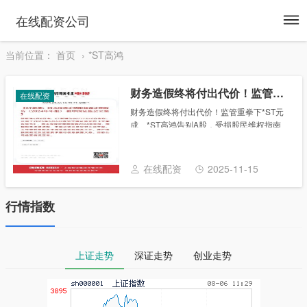
To
在线配资公司
na
当前位置：
首页
*ST高鸿
财务造假终将付出代价！监管重拳下*ST元成、*ST高鸿告别A股，受损股民维权指南
在线配资
财务造假终将付出代价！监管重拳下*ST元
成、*ST高鸿告别A股，受损股民维权指南
受损股民可至新浪股民维权平台登记该公司
维权： 关注@新浪证券、微信关注新浪券商
基金、百度搜索新浪股民维权、访问新浪财
在线配资
2025-11-15
经......
行情指数
上证走势
深证走势
创业走势