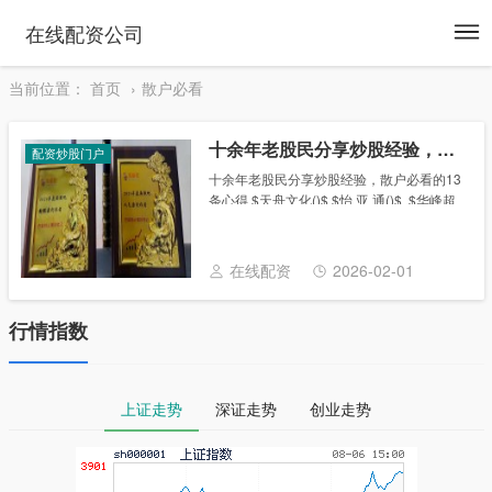
To
在线配资公司
na
当前位置：
首页
散户必看
十余年老股民分享炒股经验，散户必看的13条心得
配资炒股门户
十余年老股民分享炒股经验，散户必看的13
条心得 $天舟文化()$ $怡 亚 通()$ $华峰超
纤()$ 是时光的打磨，让我从一个大学毕业
生，通过十余年股市磨炼心性，连续八年股
吧发文每天的不断总结完善......
在线配资
2026-02-01
行情指数
上证走势
深证走势
创业走势