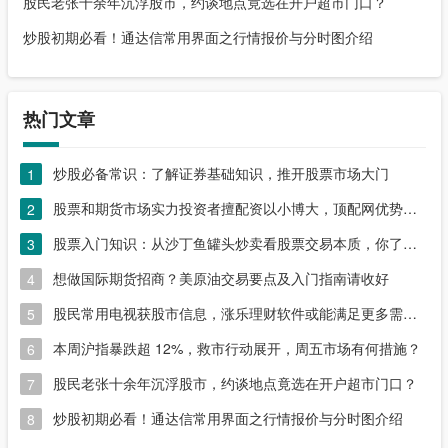
股民老张十余年沉浮股市，约谈地点竟选在开户超市门口？
炒股初期必看！通达信常用界面之行情报价与分时图介绍
热门文章
炒股必备常识：了解证券基础知识，推开股票市场大门
1
股票和期货市场实力投资者擅配资以小博大，顶配网优势尽显
2
股票入门知识：从沙丁鱼罐头炒卖看股票交易本质，你了解吗？
3
想做国际期货招商？美原油交易要点及入门指南请收好
4
股民常用电视获股市信息，涨乐理财软件或能满足更多需求？
5
本周沪指暴跌超 12%，救市行动展开，周五市场有何措施？
6
股民老张十余年沉浮股市，约谈地点竟选在开户超市门口？
7
炒股初期必看！通达信常用界面之行情报价与分时图介绍
8