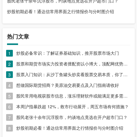
股民老张十余年沉浮股市，约谈地点竟选在开户超市门口？
炒股初期必看！通达信常用界面之行情报价与分时图介绍
热门文章
炒股必备常识：了解证券基础知识，推开股票市场大门
1
股票和期货市场实力投资者擅配资以小博大，顶配网优势尽显
2
股票入门知识：从沙丁鱼罐头炒卖看股票交易本质，你了解吗？
3
想做国际期货招商？美原油交易要点及入门指南请收好
4
股民常用电视获股市信息，涨乐理财软件或能满足更多需求？
5
本周沪指暴跌超 12%，救市行动展开，周五市场有何措施？
6
股民老张十余年沉浮股市，约谈地点竟选在开户超市门口？
7
炒股初期必看！通达信常用界面之行情报价与分时图介绍
8