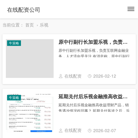
To
在线配资公司
na
当前位置：
首页
乐视
原中行副行长加盟乐视，负责互联网金融业务，人才流向受关注
牛策略
原中行副行长加盟乐视，负责互联网金融业
务，人才流向受关注 有消息称，原中行副行
长王永利、原美银美林集团亚洲区TMT负责
人郑孝明()已加盟乐视担任副总裁，分别负
责乐视的互联网金融业务和全球投融资业
在线配资
2026-02-12
务，此......
延期兑付后乐视金融推高收益理财产品，销售遇冷情况咋回事？
牛策略
延期兑付后乐视金融推高收益理财产品，销
售遇冷情况咋回事？ 延期兑付风波之后，乐
视金融其他理财产品的销售情况也一蹶不
振。不过，近日乐视金融又新推出的理财产
品预期年化收益率高达8.2%乐视财富 互联
在线配资
2026-02-07
网金融......