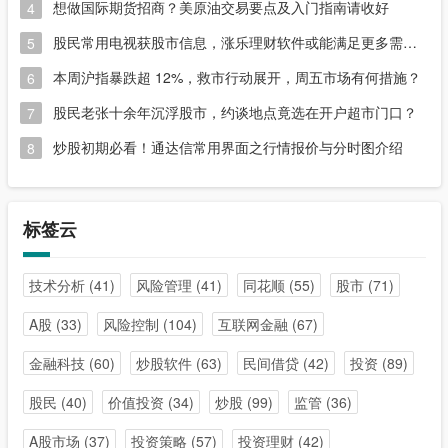
想做国际期货招商？美原油交易要点及入门指南请收好
4
股民常用电视获股市信息，涨乐理财软件或能满足更多需求？
5
本周沪指暴跌超 12%，救市行动展开，周五市场有何措施？
6
股民老张十余年沉浮股市，约谈地点竟选在开户超市门口？
7
炒股初期必看！通达信常用界面之行情报价与分时图介绍
8
标签云
技术分析
(41)
风险管理
(41)
同花顺
(55)
股市
(71)
A股
(33)
风险控制
(104)
互联网金融
(67)
金融科技
(60)
炒股软件
(63)
民间借贷
(42)
投资
(89)
股民
(40)
价值投资
(34)
炒股
(99)
监管
(36)
A股市场
(37)
投资策略
(57)
投资理财
(42)