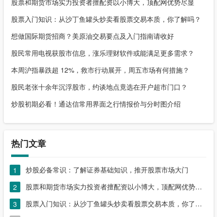
股票和期货市场实力投资者擅配资以小博大，顶配网优势尽显
股票入门知识：从沙丁鱼罐头炒卖看股票交易本质，你了解吗？
想做国际期货招商？美原油交易要点及入门指南请收好
股民常用电视获股市信息，涨乐理财软件或能满足更多需求？
本周沪指暴跌超 12%，救市行动展开，周五市场有何措施？
股民老张十余年沉浮股市，约谈地点竟选在开户超市门口？
炒股初期必看！通达信常用界面之行情报价与分时图介绍
热门文章
炒股必备常识：了解证券基础知识，推开股票市场大门
1
股票和期货市场实力投资者擅配资以小博大，顶配网优势尽显
2
股票入门知识：从沙丁鱼罐头炒卖看股票交易本质，你了解吗？
3