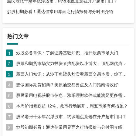
股民老张十余年沉浮股市，约谈地点竟选在开户超市门口？
炒股初期必看！通达信常用界面之行情报价与分时图介绍
热门文章
炒股必备常识：了解证券基础知识，推开股票市场大门
1
股票和期货市场实力投资者擅配资以小博大，顶配网优势尽显
2
股票入门知识：从沙丁鱼罐头炒卖看股票交易本质，你了解吗？
3
想做国际期货招商？美原油交易要点及入门指南请收好
4
股民常用电视获股市信息，涨乐理财软件或能满足更多需求？
5
本周沪指暴跌超 12%，救市行动展开，周五市场有何措施？
6
股民老张十余年沉浮股市，约谈地点竟选在开户超市门口？
7
炒股初期必看！通达信常用界面之行情报价与分时图介绍
8