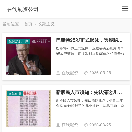
To
在线配资公司
na
当前位置：
首页
长期主义
巴菲特95岁正式退休，选股秘诀还能用吗？
配资炒股门户
巴菲特95岁正式退休，选股秘诀还能用吗？
95岁巴菲特，正式告别执掌60年的伯克希尔
帝国。 2025年12月31日卸任CEO，2026年
5月2日股东大会， 接班人阿贝尔第一次独立
主持， 标志着后巴菲特......
在线配资
2026-05-25
新股民入市须知：先认清这几点，少走三年弯路
在线配资
新股民入市须知：先认清这几点，少走三年
弯路 给炒股新手的几个建议：从零开始，避
开那些年我们踩过的坑 2026年3月，A股市
场在经历了年初的震荡后，呈现出新的格
局。全面注册制落地已逾三年，市场生态发
在线配资
2026-03-25
生了......