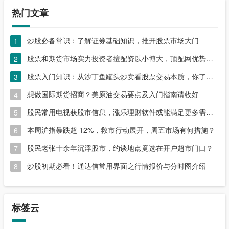
热门文章
炒股必备常识：了解证券基础知识，推开股票市场大门
1
股票和期货市场实力投资者擅配资以小博大，顶配网优势尽显
2
股票入门知识：从沙丁鱼罐头炒卖看股票交易本质，你了解吗？
3
想做国际期货招商？美原油交易要点及入门指南请收好
4
股民常用电视获股市信息，涨乐理财软件或能满足更多需求？
5
本周沪指暴跌超 12%，救市行动展开，周五市场有何措施？
6
股民老张十余年沉浮股市，约谈地点竟选在开户超市门口？
7
炒股初期必看！通达信常用界面之行情报价与分时图介绍
8
标签云