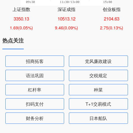
上证指数
深证成指
创业板指
3350.13
10513.12
2104.63
1.69
(0.05%)
9.46
(0.09%)
2.75
(0.13%)
热点关注
招商拓客
党风廉政建设
语法巩固
交税规定
杠杆率
种菜
扫码支付
T+1交易模式
财务分析
日本船队