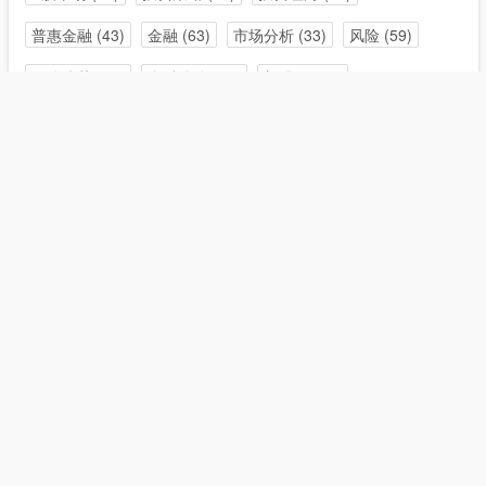
普惠金融
(43)
金融
(63)
市场分析
(33)
风险
(59)
风险防范
(36)
金融监管
(38)
新股民
(35)
友情链接
在线配资
配资炒股门户
牛策略
Powered By |
RSS地图
HTML地图
Copyright Your 在线配资公司版权所有 Rights Reserved.
联系TG:@PZLX888