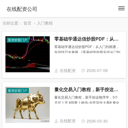
To
在线配资公司
na
当前位置：
首页
入门教程
零基础学通达信炒股PDF：从入门到精通，实战技巧全掌握
配资炒股门户
零基础学通达信炒股PDF：从入门到精通，
实战技巧全掌握 《零基础学炒股实战从门到
精通（通达信版）》面向零基础读者，系统
介绍了股票投资的基础知识，以及通达信炒
股软件的使用方法和操作技巧。 《零基础学
在线配资
2026-07-08
炒股......
量化交易入门教程，新手按这顺序学，3个月可上手
配资炒股门户
量化交易入门教程，新手按这顺序学，3个
月可上手 #我要上精选-全民写作大赛# 量化
交易入门教程 纯新手友好版 按先认知→再
学工具→小资金实践的顺序走，不踩坑、不
激进。 一、先搞懂：量化到底是什么 •......
在线配资
2026-03-30