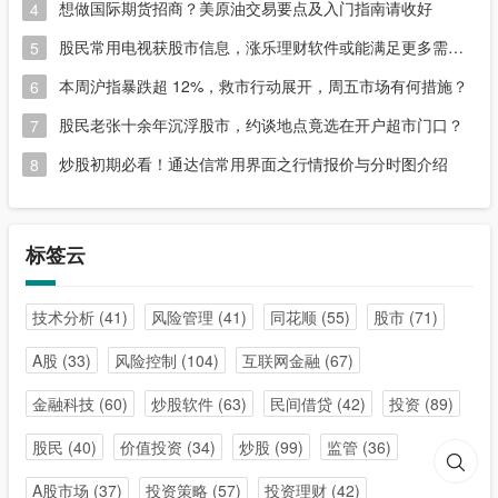
想做国际期货招商？美原油交易要点及入门指南请收好
4
股民常用电视获股市信息，涨乐理财软件或能满足更多需求？
5
本周沪指暴跌超 12%，救市行动展开，周五市场有何措施？
6
股民老张十余年沉浮股市，约谈地点竟选在开户超市门口？
7
炒股初期必看！通达信常用界面之行情报价与分时图介绍
8
标签云
技术分析
(41)
风险管理
(41)
同花顺
(55)
股市
(71)
A股
(33)
风险控制
(104)
互联网金融
(67)
金融科技
(60)
炒股软件
(63)
民间借贷
(42)
投资
(89)
股民
(40)
价值投资
(34)
炒股
(99)
监管
(36)
A股市场
(37)
投资策略
(57)
投资理财
(42)