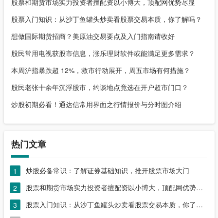
股票和期货市场实力投资者擅配资以小博大，顶配网优势尽显
股票入门知识：从沙丁鱼罐头炒卖看股票交易本质，你了解吗？
想做国际期货招商？美原油交易要点及入门指南请收好
股民常用电视获股市信息，涨乐理财软件或能满足更多需求？
本周沪指暴跌超 12%，救市行动展开，周五市场有何措施？
股民老张十余年沉浮股市，约谈地点竟选在开户超市门口？
炒股初期必看！通达信常用界面之行情报价与分时图介绍
热门文章
炒股必备常识：了解证券基础知识，推开股票市场大门
1
股票和期货市场实力投资者擅配资以小博大，顶配网优势尽显
2
股票入门知识：从沙丁鱼罐头炒卖看股票交易本质，你了解吗？
3