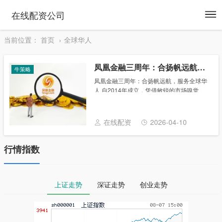
To
在线配资公司
na
当前位置：
首页
全球华人
凤凰金融三周年：合扬帆远航，服务全球华人
牛策略
凤凰金融三周年：合扬帆远航，服务全球华
人 自2014年成立，凭借敏锐的市场嗅觉、
智能化的发展定位和以用户为核心的战略初
衷，凤凰金融综合实力阶梯状提升，品牌形
象逐渐深入人心。12月2日，凤凰金融上线
在线配资
2026-04-10
运营......
行情指数
上证走势
深证走势
创业走势