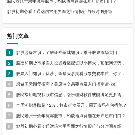
股民老张十余年沉浮股市，约谈地点竟选在开户超市门口？
炒股初期必看！通达信常用界面之行情报价与分时图介绍
热门文章
炒股必备常识：了解证券基础知识，推开股票市场大门
1
股票和期货市场实力投资者擅配资以小博大，顶配网优势尽显
2
股票入门知识：从沙丁鱼罐头炒卖看股票交易本质，你了解吗？
3
想做国际期货招商？美原油交易要点及入门指南请收好
4
股民常用电视获股市信息，涨乐理财软件或能满足更多需求？
5
本周沪指暴跌超 12%，救市行动展开，周五市场有何措施？
6
股民老张十余年沉浮股市，约谈地点竟选在开户超市门口？
7
炒股初期必看！通达信常用界面之行情报价与分时图介绍
8