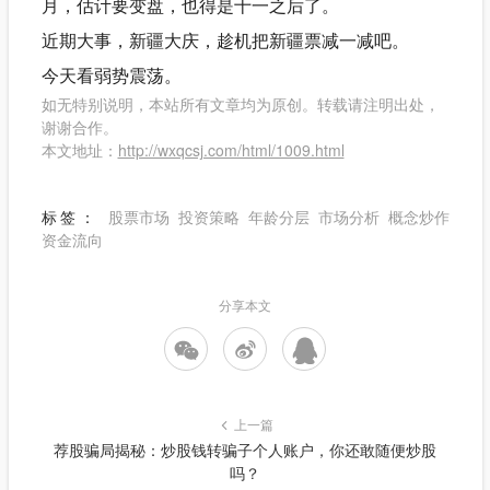
月，估计要变盘，也得是十一之后了。
近期大事，新疆大庆，趁机把新疆票减一减吧。
今天看弱势震荡。
如无特别说明，本站所有文章均为原创。转载请注明出处，
谢谢合作。
本文地址：
http://wxqcsj.com/html/1009.html
标签：
股票市场
投资策略
年龄分层
市场分析
概念炒作
资金流向
分享本文
上一篇
荐股骗局揭秘：炒股钱转骗子个人账户，你还敢随便炒股
吗？