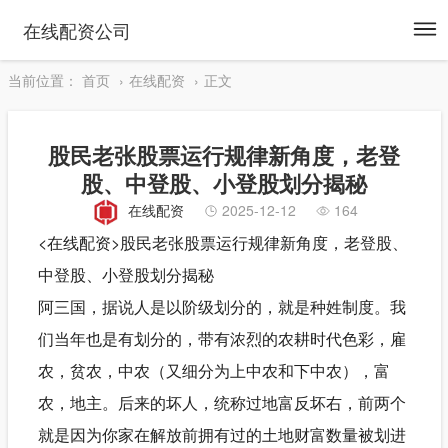
To
在线配资公司
na
当前位置：
首页
在线配资
正文
股民老张股票运行规律新角度，老登
股、中登股、小登股划分揭秘
在线配资
2025-12-12
164
<在线配资>股民老张股票运行规律新角度，老登股、
中登股、小登股划分揭秘
阿三国，据说人是以阶级划分的，就是种姓制度。我
们当年也是有划分的，带有浓烈的农耕时代色彩，雇
农，贫农，中农（又细分为上中农和下中农），富
农，地主。后来的坏人，统称过地富反坏右，前两个
就是因为你家在解放前拥有过的土地财富数量被划进