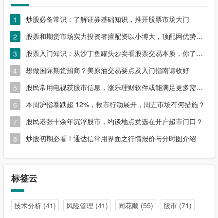
炒股必备常识：了解证券基础知识，推开股票市场大门
1
股票和期货市场实力投资者擅配资以小博大，顶配网优势尽显
2
股票入门知识：从沙丁鱼罐头炒卖看股票交易本质，你了解吗？
3
想做国际期货招商？美原油交易要点及入门指南请收好
4
股民常用电视获股市信息，涨乐理财软件或能满足更多需求？
5
本周沪指暴跌超 12%，救市行动展开，周五市场有何措施？
6
股民老张十余年沉浮股市，约谈地点竟选在开户超市门口？
7
炒股初期必看！通达信常用界面之行情报价与分时图介绍
8
标签云
技术分析
(41)
风险管理
(41)
同花顺
(55)
股市
(71)