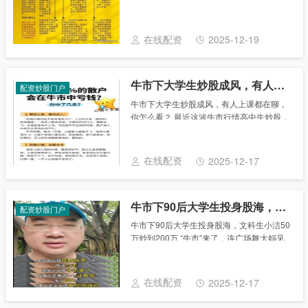
四学生张金虽然没毕业，但已经是多家证券
公司争抢的人才了。他的一些经验之谈，也
许对大学生非常有帮助，尤其那些在股市里
在线配资
2025-12-19
“打拼”......
牛市下大学生炒股成风，有人上课都在聊，你怎么看？
配资炒股门户
牛市下大学生炒股成风，有人上课都在聊，
你怎么看？ 最近这波牛市行情高中生炒股，
让我这个书呆子彻底领教了经济繁荣的魅
力。“低头族”终日摆弄手机的主题活动，似
乎一夜之间就多了项内容：看股市行情。社
在线配资
2025-12-17
交媒体的......
牛市下90后大学生投身股海，文科生小洁50万炒到200万
配资炒股门户
牛市下90后大学生投身股海，文科生小洁50
万炒到200万 “牛市”来了，连广场舞大妈见
面问的都是“最近看好哪只股”。不怕不懂，
就怕错过了这波行情。90后大学生，也手揣
着零花钱，迫不及待地投身股海。别以......
在线配资
2025-12-17