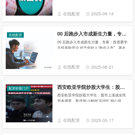
千元的非法校园贷，最后利滚利要还的钱，
竟然达到几万甚至十几万元。个别人甚至因
在线配资
2025-09-14
无力偿还......
00 后跑步入市成新生力量，专家：投资要学且提风险意识
在线配资
00 后跑步入市成新生力量，专家：投资要学
且提风险意识 对于年轻人“跑步入市”，著名
经济学家宋清辉表示，00后为股市带来了生
机与活力，但同时他们也需要不断学习，持
续提高投资能力和风险意识。 小白大学......
在线配资
2025-08-21
西安欧亚学院炒股大学生：股市上涨成全民资本盛宴，新进场‘小鲜肉’实战忙
配资炒股门户
西安欧亚学院炒股大学生：股市上涨成全民
资本盛宴，新进场‘小鲜肉’实战忙 核心提
示：相比老股民，“小鲜肉”或许资金量不
大，但熟悉互联网，信息来源多、头脑灵
活、操作手法快，虽然有赚有赔，但都希望
在线配资
2025-05-17
在上学......