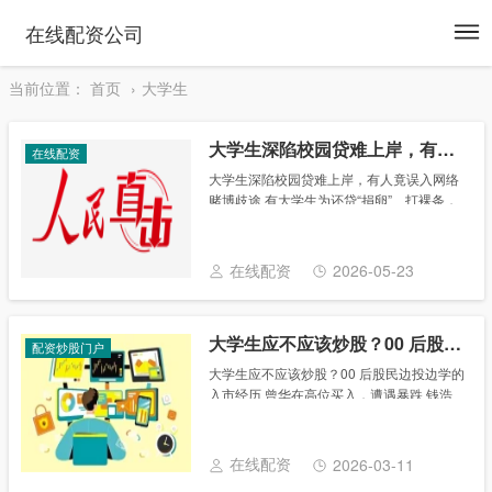
To
在线配资公司
na
当前位置：
首页
大学生
大学生深陷校园贷难上岸，有人竟误入网络赌博歧途
在线配资
大学生深陷校园贷难上岸，有人竟误入网络
赌博歧途 有大学生为还贷“捐卵”、打裸条，
不惜伤害身体，贷款依然还不清；也有人想
去兼职赚钱还贷，却遇到网络赌博；还有人
加入放贷团伙，成为帮凶，走上违法之
在线配资
2026-05-23
路……......
大学生应不应该炒股？00 后股民边投边学的入市经历
配资炒股门户
大学生应不应该炒股？00 后股民边投边学的
入市经历 曾华在高位买入，遭遇暴跌 钱浩
买的其中一只基金收益 国庆假期前后，A股
市场火爆“出圈”。在这波股市热潮中，老股
民摩拳擦掌，新股民“跑步入场......
在线配资
2026-03-11