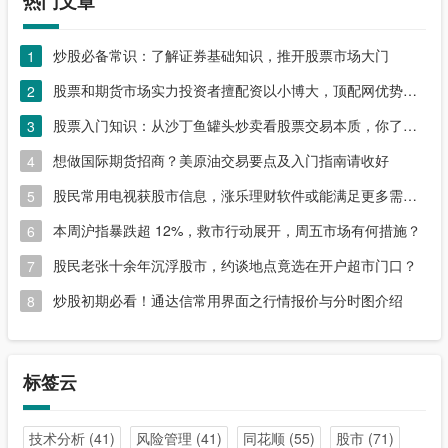
热门文章
炒股必备常识：了解证券基础知识，推开股票市场大门
1
股票和期货市场实力投资者擅配资以小博大，顶配网优势尽显
2
股票入门知识：从沙丁鱼罐头炒卖看股票交易本质，你了解吗？
3
想做国际期货招商？美原油交易要点及入门指南请收好
4
股民常用电视获股市信息，涨乐理财软件或能满足更多需求？
5
本周沪指暴跌超 12%，救市行动展开，周五市场有何措施？
6
股民老张十余年沉浮股市，约谈地点竟选在开户超市门口？
7
炒股初期必看！通达信常用界面之行情报价与分时图介绍
8
标签云
技术分析
(41)
风险管理
(41)
同花顺
(55)
股市
(71)