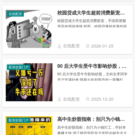
校园贷成大学生超前消费新宠，手续简便额度高使用超便捷
在线配资
校园贷成大学生超前消费新宠，手续简便额
度高使用超便捷 然而，校园贷蓬勃发展的同
时，负面事件频发，整治逐渐变味的校园贷
也迫在眉睫。 “贷”来便利，偷走未来？ “校
园信贷平台避免了金额不足的尴尬，提前穿
在线配资
2026-01-25
上......
90 后大学生受牛市影响炒股，文科生李同学开户充满好奇
配资炒股门户
90 后大学生受牛市影响炒股，文科生李同学
开户充满好奇 随着今年初股市的一路飘红，
不少人都在感叹牛市的到来。越来越多人开
始入市，就连很多90后的大学生也跃跃欲
试，尝试炒股。对此，江西财经大学的老师
在线配资
2025-12-20
表示......
高中生炒股指南：别只为小钱打工，学好本事赚大钱
配资炒股门户
高中生炒股指南：别只为小钱打工，学好本
事赚大钱 浙江财经学院东方学院金融专业大