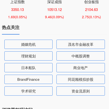
上证指数
深证成指
创业板指
3350.13
10513.12
2104.63
1.69
(0.05%)
9.46
(0.09%)
2.75
(0.13%)
热点关注
婚姻危机
茂名市金融改革
理财规划
中概股调整
日本船队
商业地产
BrandFinance
同花顺模拟炒股
学术研究
资金流原则