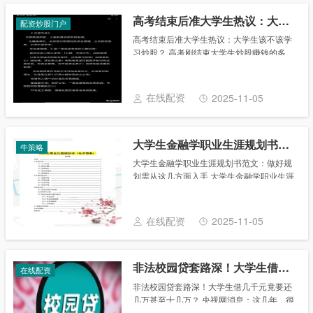
高考结束后准大学生热议：大学生该不该学习炒股？
配资炒股门户
高考结束后准大学生热议：大学生该不该学
习炒股？ 高考刚结束大学生炒股赚钱的多
吗，现在一些准大学生一直在讨论，大学生
应该学习炒股吗？ 二师父认为，在不影响学
业的基础上，投资学习与实践越早越好。
在线配资
2025-11-05
1、投资......
大学生金融学职业生涯规划书范文：做好规划需从这几方面入手
牛策略
大学生金融学职业生涯规划书范文：做好规
划需从这几方面入手 大学生金融学职业生涯
规划书范文 大学生要做好职业生涯规划，应
从以下几方面入手： 一、认识自我，了解社
会。在制定职业生涯规划之前，每个大学生
在线配资
2025-11-05
应......
非法校园贷套路深！大学生借几千元竟要还几万甚至十几万？
在线配资
非法校园贷套路深！大学生借几千元竟要还
几万甚至十几万？ 央视网消息：这几年，很
多人都听说过，有的大学生最初仅仅借了几