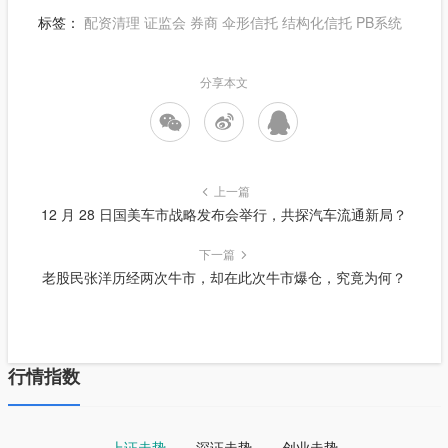
标签：
配资清理
证监会
券商
伞形信托
结构化信托
PB系统
分享本文
上一篇
12 月 28 日国美车市战略发布会举行，共探汽车流通新局？
下一篇
老股民张洋历经两次牛市，却在此次牛市爆仓，究竟为何？
行情指数
上证走势
深证走势
创业走势