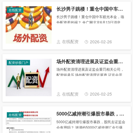
长沙男子跳楼！重仓中国中车赔光本金，场外配资惹的祸？
在线配资
长沙男子跳楼！重仓中国中车赔光本金，场
外配资惹的祸？ 央广网北京6月13日消息
（记者刘祎辰）据中国之声《新闻晚高峰》
报道，近日，长沙一名中年男子跳楼自杀，
根据他在贴吧中的留言显示长沙男子跳楼！
在线配资
2026-02-26
重仓中国......
场外配资清理进展及证监会重罚相关公司，配资链承压
配资炒股门户
场外配资清理进展及证监会重罚相关公司，
配资链承压 场外配资清理近尾声 证监会开
出6亿罚单 违规配资清理时间表明确 九月清
毕重点盯违规账户 场外配资清整再升级：
2000亿存量配资链承压 A股场内加速去......
在线配资
2026-02-25
5000亿减持潮引爆股市暴跌，股民去证监会会有用吗？
在线配资
5000亿减持潮引爆股市暴跌，股民去证监会
会有用吗？ 汹涌的5000亿减持潮汇金引爆
“5·28” 有媒体报道称：“统计数据显示，今年