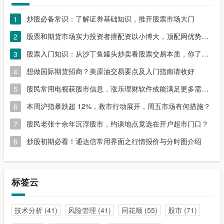
炒股必备常识：了解证券基础知识，推开股票市场大门
1
股票和期货市场实力投资者擅配资以小博大，顶配网优势尽显
2
股票入门知识：从沙丁鱼罐头炒卖看股票交易本质，你了解吗？
3
想做国际期货招商？美原油交易要点及入门指南请收好
4
股民常用电视获股市信息，涨乐理财软件或能满足更多需求？
5
本周沪指暴跌超 12%，救市行动展开，周五市场有何措施？
6
股民老张十余年沉浮股市，约谈地点竟选在开户超市门口？
7
炒股初期必看！通达信常用界面之行情报价与分时图介绍
8
标签云
技术分析
(41)
风险管理
(41)
同花顺
(55)
股市
(71)