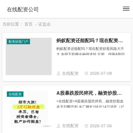
To
在线配资公司
na
当前位置：
首页
证监会
蚂蚁配资还能配吗？现在配资炒股风险大不大
配资炒股门户
蚂蚁配资还能配吗？现在配资炒股风险大不
大 本报互联网金融报道组 近期，伴随A股回
暖，各路资金开始积极入市。一方面，场内
资金在近期呈现加杠杆趋势。自8月25日
起，两融余额从9274.45亿元开始节节攀
在线配资
2026-07-08
升......
A股暴跌股民猝死，融资炒股血本无归酿悲剧
在线配资
˂在线配资˃A股暴跌股民猝死，融资炒股血
本无归酿悲剧 央广网长沙6月14日消息（记
者刘祎辰）据中国之声《新闻纵横》报道，
中国牛市的故事还在继续，上周沪指冲上
5000点后站稳，引来了大量民间资本进入股
在线配资
2026-07-06
市......