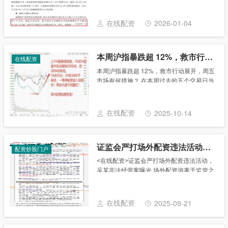
上半年，近1300家上市公司大股东及高管减
持股票市值近5000亿元......
在线配资
2026-01-04
本周沪指暴跌超 12%，救市行动展开，周五市场有何措施？
在线配资
本周沪指暴跌超 12%，救市行动展开，周五
市场有何措施？ 在本周过去的五个交易日当
中，其中四个交易均为暴跌行情。本周沪指
跌幅超过12%，三周内下跌28%则创自
1992年以来最大跌幅。从上周末开始，为
在线配资
2025-10-14
了......
证监会严打场外配资违法活动，吴某非法经营案曝光
配资炒股门户
˂在线配资˃证监会严打场外配资违法活动，
吴某非法经营案曝光 场外配资游离于监管之
外，高杠杆属性放大市场波动，扰乱资本市
场正常秩序，证监会坚决予以打击。近年
来，证监会支持配合公安、司法机关查处判
在线配资
2025-09-21
决了一批......