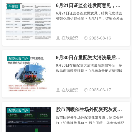
6月21日证监会连发两意见，结构化发债监管强化但短期难禁？
牛策略
6月21日证监会连发两意见，结构化发债监
管强化但短期难禁？ 6月21日，证监会发布
《关于深化债券注册制改革的指导意见》以
及《关于注册制下提高中介机构债券业务执
业质量的指导意见》。两份意见均有“禁止结
在线配资
2025-08-16
构......
9月30日存量配资大清洗最后期限将至，多数券商清理恐延期？
配资炒股门户
9月30日存量配资大清洗最后期限将至，多
数券商清理恐延期？ 9月初存量配资清理以
来9月30日存量配资大清洗最后期限将至，
多数券商清理恐延期？，9月30日就成为印
在诸多券商、信托人士心里的日子，这一天
在线配资
2025-06-17
被......
股市回暖催生场外配资死灰复燃，证监会严打！沪指涨势几何？
配资炒股门户
股市回暖催生场外配资死灰复燃，证监会严
打！沪指涨势几何？ 股市回暖，催生场外配
资平台有死灰复燃之势。 4月16日晚间，证