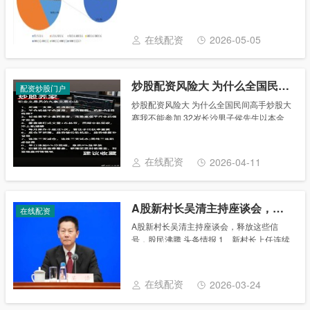
持通过诉讼等途径维护自身合法权益 “我的
股票退市了，我该怎么办？”“我的股票由于
上市公司股东占用资金，突然被ST导致股
在线配资
2026-05-05
价......
炒股配资风险大 为什么全国民间高手炒股大赛我不能参加
配资炒股门户
炒股配资风险大 为什么全国民间高手炒股大
赛我不能参加 32岁长沙男子侯先生以本金
170万元，从配资机构4倍配资680万元，总
计850万元全仓买入中国中车。经历连续跌
停的侯先生，亏光本金170万元，被融......
在线配资
2026-04-11
A股新村长吴清主持座谈会，释放这些信号，股民沸腾
在线配资
A股新村长吴清主持座谈会，释放这些信
号，股民沸腾 头条情报 1、新村长上任连续
两天座谈会！释放出什么信号？ 近日，据证
监会官网发布消息，新春上班伊始，证监会
召开系列座谈会，就加强资本市场监管、防
在线配资
2026-03-24
范化解......