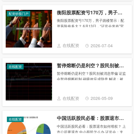
衡阳股票配资亏170万，男子跳楼警示：配资风险有多大？
配资炒股门户
衡阳股票配资亏170万，男子跳楼警示：配
资风险有多大？ 6月13日，“证监会发布”官
方微博、微信再次发布通知，重申“禁止证券
公司为场外配资活动提供便利”。 悲剧已经
发生了 据报道，坠亡的男子姓侯，32......
在线配资
2026-07-04
暂停熔断仍是利空？股民别被消息带偏
在线配资
暂停熔断仍是利空？股民别被消息带偏 证监
会暂停熔断机制 磁吸效应成隐患 解读：被
千夫所指的熔断机制终于叫停了，但是短短
4天时间内蒸发的巨量货币，想恢复却不是
短时间内能完成的事情，这个责任谁又能负
在线配资
2026-05-09
得起呢......
中国活跃股民必看：股票退市如何维权？
在线配资
中国活跃股民必看：股票退市如何维权？ 上
市公司要退市 中小股民怎么办 证监会：支