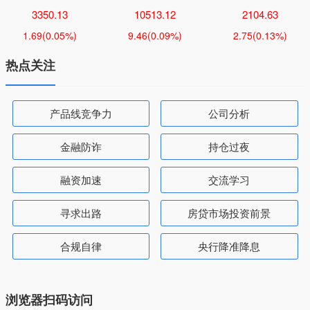
3350.13
10513.12
2104.63
1.69
(0.05%)
9.46
(0.09%)
2.75
(0.13%)
热点关注
产品线竞争力
公司分析
金融防诈
持仓过夜
融资加速
交流学习
寻求出路
房贷市场投资前景
合规自律
央行降准降息
浏览器扫码访问