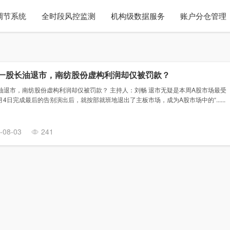
调节系统
全时段风控监测
机构级数据服务
账户分仓管理
一股长油退市，南纺股份虚构利润却仅被罚款？
油退市，南纺股份虚构利润却仅被罚款？ 主持人：刘畅 退市无疑是本周A股市场最受
4日完成最后的告别演出后，就按部就班地退出了主板市场，成为A股市场中的“......
-08-03
241