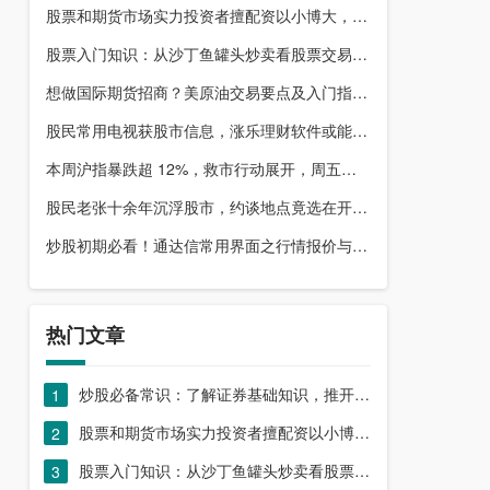
股票和期货市场实力投资者擅配资以小博大，顶配网优势尽显
股票入门知识：从沙丁鱼罐头炒卖看股票交易本质，你了解吗？
想做国际期货招商？美原油交易要点及入门指南请收好
股民常用电视获股市信息，涨乐理财软件或能满足更多需求？
本周沪指暴跌超 12%，救市行动展开，周五市场有何措施？
股民老张十余年沉浮股市，约谈地点竟选在开户超市门口？
炒股初期必看！通达信常用界面之行情报价与分时图介绍
热门文章
炒股必备常识：了解证券基础知识，推开股票市场大门
1
股票和期货市场实力投资者擅配资以小博大，顶配网优势尽显
2
股票入门知识：从沙丁鱼罐头炒卖看股票交易本质，你了解吗？
3