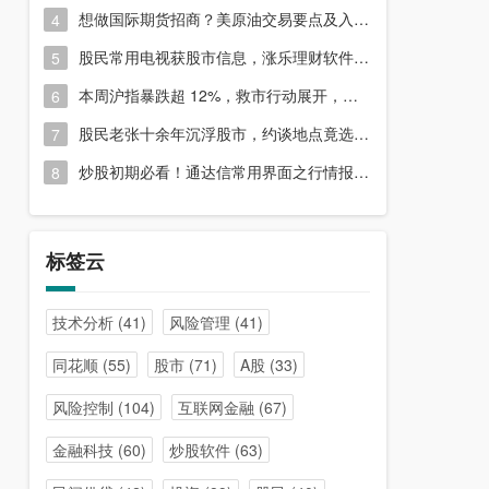
想做国际期货招商？美原油交易要点及入门指南请收好
4
股民常用电视获股市信息，涨乐理财软件或能满足更多需求？
5
本周沪指暴跌超 12%，救市行动展开，周五市场有何措施？
6
股民老张十余年沉浮股市，约谈地点竟选在开户超市门口？
7
炒股初期必看！通达信常用界面之行情报价与分时图介绍
8
标签云
技术分析
(41)
风险管理
(41)
同花顺
(55)
股市
(71)
A股
(33)
风险控制
(104)
互联网金融
(67)
金融科技
(60)
炒股软件
(63)