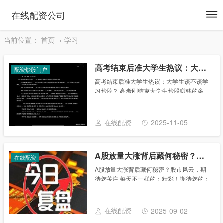
To
在线配资公司
na
当前位置：
首页
学习
高考结束后准大学生热议：大学生该不该学习炒股？
配资炒股门户
高考结束后准大学生热议：大学生该不该学
习炒股？ 高考刚结束大学生炒股赚钱的多
吗，现在一些准大学生一直在讨论，大学生
应该学习炒股吗？ 二师父认为，在不影响学
业的基础上，投资学习与实践越早越好。
在线配资
2025-11-05
1、投资......
A股放量大涨背后藏何秘密？股市风云，期待您关注
在线配资
A股放量大涨背后藏何秘密？股市风云，期
待您关注 每天不一样的：精彩！期待您的：
关注！ 股市风云再起，A股放量大涨背后的
秘密 嘿，朋友们，今天咱们得聊聊股市那点
事儿。一早开盘，A股就像是被施了魔法，
在线配资
2025-09-02
放量......