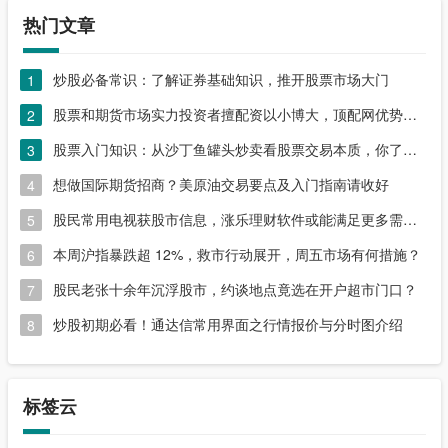
热门文章
炒股必备常识：了解证券基础知识，推开股票市场大门
1
股票和期货市场实力投资者擅配资以小博大，顶配网优势尽显
2
股票入门知识：从沙丁鱼罐头炒卖看股票交易本质，你了解吗？
3
想做国际期货招商？美原油交易要点及入门指南请收好
4
股民常用电视获股市信息，涨乐理财软件或能满足更多需求？
5
本周沪指暴跌超 12%，救市行动展开，周五市场有何措施？
6
股民老张十余年沉浮股市，约谈地点竟选在开户超市门口？
7
炒股初期必看！通达信常用界面之行情报价与分时图介绍
8
标签云