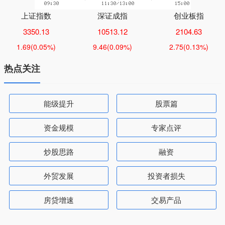
上证指数
深证成指
创业板指
3350.13
10513.12
2104.63
1.69
(0.05%)
9.46
(0.09%)
2.75
(0.13%)
热点关注
能级提升
股票篇
资金规模
专家点评
炒股思路
融资
外贸发展
投资者损失
房贷增速
交易产品