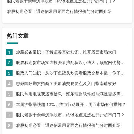
股民老张十余年沉浮股市，约谈地点竟选在开户超市门口？
炒股初期必看！通达信常用界面之行情报价与分时图介绍
热门文章
炒股必备常识：了解证券基础知识，推开股票市场大门
1
股票和期货市场实力投资者擅配资以小博大，顶配网优势尽显
2
股票入门知识：从沙丁鱼罐头炒卖看股票交易本质，你了解吗？
3
想做国际期货招商？美原油交易要点及入门指南请收好
4
股民常用电视获股市信息，涨乐理财软件或能满足更多需求？
5
本周沪指暴跌超 12%，救市行动展开，周五市场有何措施？
6
股民老张十余年沉浮股市，约谈地点竟选在开户超市门口？
7
炒股初期必看！通达信常用界面之行情报价与分时图介绍
8