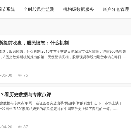
调节系统
全时段风控监测
机构级数据服务
账户分仓管理
断提前收盘，股民愤怒：什么机制
盘，股民愤怒：什么机制 2016年首个交易日沪深两市双双暴跌，沪深300指数先
，A股指数熔断机制推出的第一天便登场亮相，股票现货和股指期货市场在昨日......
-05-08
75
？看历史数据与专家点评
史数据与专家点评 周一在证监会突然出手“两融事件”的利空打击下，市场上演了
一和当年“5·30”惨案相媲美的暴跌必定将在中国证券史上留下深刻的一笔。......
-04-20
87