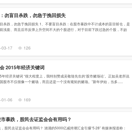
：勿盲目杀跌，勿急于挽回损失
目杀跌，勿急于挽回损失 1、不要盲目杀跌：在股市暴跌中不计成本的盲目斩仓，是
前浅套、而且后市反弹上升空间不大的个股进行，对于目前下跌过急的个股，不妨
-03-17
126
 2015年经济关键词
15年经济关键词 “很大程度上，我特别赞成吴敬琏先生的‘股市赌场论’。正如吴老所说
股市不仅很像一个赌场，而且还是一个没有规矩的赌场。”新年伊始，当多......
-01-06
169
爆股市暴跌，股民去证监会会有用吗？
，股民去证监会会有用吗？ 汹涌的5000亿减持潮汇金引爆“5·28” 有媒体报道称：