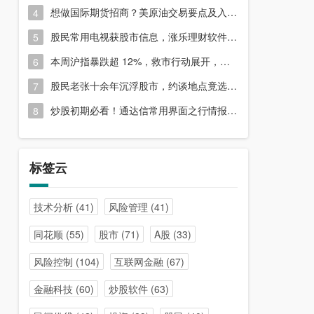
想做国际期货招商？美原油交易要点及入门指南请收好
4
股民常用电视获股市信息，涨乐理财软件或能满足更多需求？
5
本周沪指暴跌超 12%，救市行动展开，周五市场有何措施？
6
股民老张十余年沉浮股市，约谈地点竟选在开户超市门口？
7
炒股初期必看！通达信常用界面之行情报价与分时图介绍
8
标签云
技术分析
(41)
风险管理
(41)
同花顺
(55)
股市
(71)
A股
(33)
风险控制
(104)
互联网金融
(67)
金融科技
(60)
炒股软件
(63)