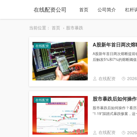
在线配资公司
首页
公司简介
杠杆
当前位置：
首页
股市暴跌
A股新年首日两次熔
在线配资
A股新年首日两次熔断提前收
后触发5%和7%的熔断阈值
在线配资
2026
股市暴跌后如何操作
在线配资
股市暴跌后如何操作？看历
“1·19”踩踏式暴跌惨案，这
在线配资
2026