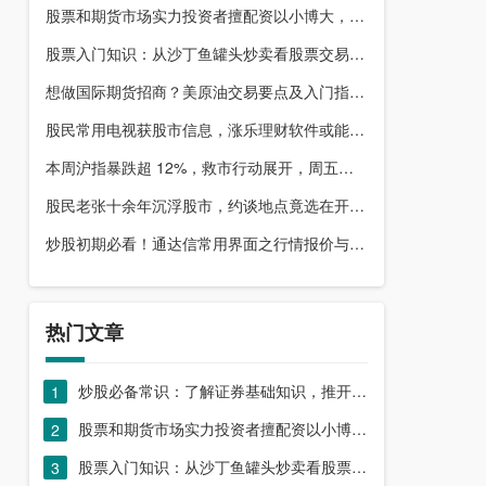
股票和期货市场实力投资者擅配资以小博大，顶配网优势尽显
股票入门知识：从沙丁鱼罐头炒卖看股票交易本质，你了解吗？
想做国际期货招商？美原油交易要点及入门指南请收好
股民常用电视获股市信息，涨乐理财软件或能满足更多需求？
本周沪指暴跌超 12%，救市行动展开，周五市场有何措施？
股民老张十余年沉浮股市，约谈地点竟选在开户超市门口？
炒股初期必看！通达信常用界面之行情报价与分时图介绍
热门文章
炒股必备常识：了解证券基础知识，推开股票市场大门
1
股票和期货市场实力投资者擅配资以小博大，顶配网优势尽显
2
股票入门知识：从沙丁鱼罐头炒卖看股票交易本质，你了解吗？
3