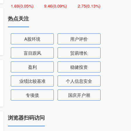
1.69
(0.05%)
9.46
(0.09%)
2.75
(0.13%)
热点关注
A股环境
用户评价
盲目跟风
贸易增长
盈利
稳健投资
业绩比较基准
个人信息安全
专项债
国庆开户潮
浏览器扫码访问