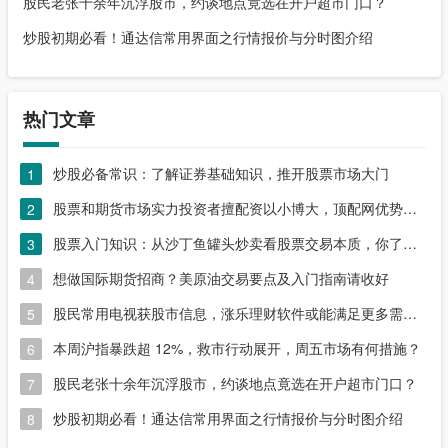
股民老张十余年沉浮股市，约谈地点竟选在开户超市门口？
炒股初期必看！通达信常用界面之行情报价与分时图介绍
热门文章
炒股必备常识：了解证券基础知识，推开股票市场大门
1
股票和期货市场实力投资者擅配资以小博大，顶配网优势尽显
2
股票入门知识：从沙丁鱼罐头炒卖看股票交易本质，你了解吗？
3
想做国际期货招商？美原油交易要点及入门指南请收好
4
股民常用电视获股市信息，涨乐理财软件或能满足更多需求？
5
本周沪指暴跌超 12%，救市行动展开，周五市场有何措施？
6
股民老张十余年沉浮股市，约谈地点竟选在开户超市门口？
7
炒股初期必看！通达信常用界面之行情报价与分时图介绍
8