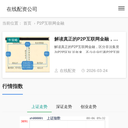
To
在线配资公司
na
当前位置：
首页
P2P互联网金融
解读真正的P2P互联网金融，区分非法集资与P2P区别
牛策略
解读真正的P2P互联网金融，区分非法集资
与P2P区别 近年来，不少企业打着P2P互联
网金融名义，在民间非法集资，以高收益高
回报吸引投资者，非法筹集资金用于项目投
资或放贷，最终项目方跑路、公司倒闭，投
在线配资
2026-03-24
资......
行情指数
上证走势
深证走势
创业走势