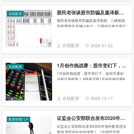
股民老张谈股市防骗及嘉泽新能、三峡能源等股票情况
在线配资
股民老张谈股市防骗及嘉泽新能、三峡能源
等股票情况 防骗小贴士：正规的证券交易只
能认准上海和深圳两家交易所，任何许诺你
高额回报，让你转账去其他平台，特别是让
你下什么app要转钱的，无论是原油、期
在线配资
2026-01-22
货、博彩......
1月创作挑战赛：股市变幻下，如何开通创业板交易权限？
在线配资
1月创作挑战赛：股市变幻下，如何开通创
业板交易权限？ #搜索话题1月创作挑战赛#
在股市风云变幻的今天，创业板作为中国市
场的重要组成部分，以其独特的魅力和无限
的潜力，吸引了无数投资者的目光。然而，
在线配资
2025-10-17
想要......
证监会公安部联合发布2020年场外配资违法案例 股民利益如何保障？
配资炒股门户
证监会公安部联合发布2020年场外配资违法
案例 股民利益如何保障？ 《中国经济周