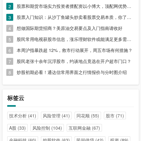
股票和期货市场实力投资者擅配资以小博大，顶配网优势尽显
2
股票入门知识：从沙丁鱼罐头炒卖看股票交易本质，你了解吗？
3
想做国际期货招商？美原油交易要点及入门指南请收好
4
股民常用电视获股市信息，涨乐理财软件或能满足更多需求？
5
本周沪指暴跌超 12%，救市行动展开，周五市场有何措施？
6
股民老张十余年沉浮股市，约谈地点竟选在开户超市门口？
7
炒股初期必看！通达信常用界面之行情报价与分时图介绍
8
标签云
技术分析
(41)
风险管理
(41)
同花顺
(55)
股市
(71)
A股
(33)
风险控制
(104)
互联网金融
(67)
金融科技
(60)
炒股软件
(63)
民间借贷
(42)
投资
(89)