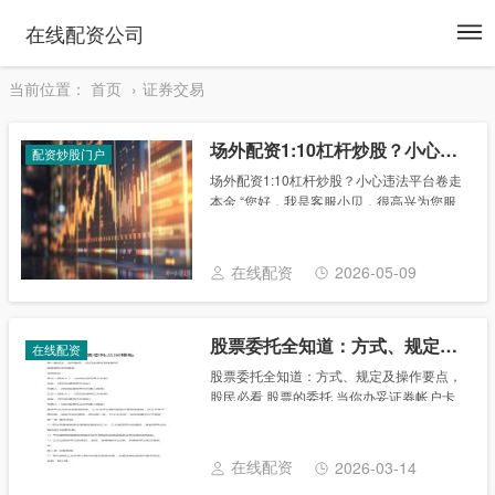
To
在线配资公司
na
当前位置：
首页
证券交易
场外配资1:10杠杆炒股？小心违法平台卷走本金
配资炒股门户
场外配资1:10杠杆炒股？小心违法平台卷走
本金 “您好，我是客服小贝，很高兴为您服
务！免息体验活动每天9点到11点开放抢30
份！”这句看似诱人的广告词背后，暗藏着一
场庞大的场外配资炒股非法交易。 不......
在线配资
2026-05-09
股票委托全知道：方式、规定及操作要点，股民必看
在线配资
股票委托全知道：方式、规定及操作要点，
股民必看 股票的委托 当你办妥证券帐户卡
和资金帐户后,推开证券营业部的大门,看到
显示屏幕上不断闪动的股票牌价，或许你还
不知道究竟应该怎样买卖股票。那么，就让
在线配资
2026-03-14
我为你......